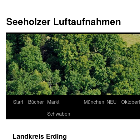
Seeholzer Luftaufnahmen
Zum
Start
Bücher
Markt
München
NEU
Oktoberf
Inhalt
Schwaben
springen
Landkreis Erding