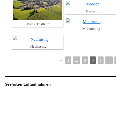
Moosen
Maria Thalheim
Moosinning
Neufinsing
◄
1
...
3
4
5
...
Seeholzer Luftaufnahmen