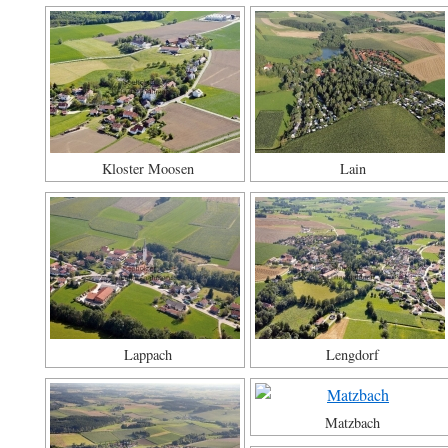
Kloster Moosen
Lain
Lappach
Lengdorf
Matzbach